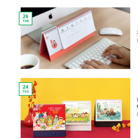
26
Th8
24
Th3