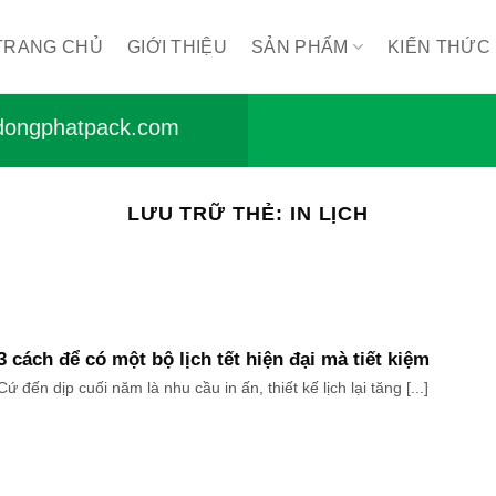
TRANG CHỦ
GIỚI THIỆU
SẢN PHẨM
KIẾN THỨC
ongphatpack.com
LƯU TRỮ THẺ:
IN LỊCH
3 cách để có một bộ lịch tết hiện đại mà tiết kiệm
Cứ đến dịp cuối năm là nhu cầu in ấn, thiết kế lịch lại tăng [...]