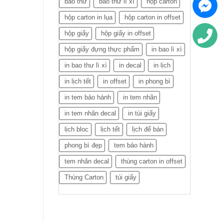
bao thư
bao thư lì xì
hộp carton
hộp carton in lụa
hộp carton in offset
hộp giấy
hộp giấy in offset
hộp giấy đựng thực phẩm
in bao lì xì
in bao thư lì xì
in decal
in lịch
in lịch tết
in offset
in phong bì
in tem bảo hành
in tem nhãn
in tem nhãn decal
in túi giấy
lịch bloc
lịch tết
lịch để bàn
phong bì đẹp
tem bảo hành
tem nhãn decal
thùng carton in offset
Thùng Carton
túi giấy