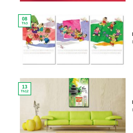
08
Th3
13
Th12