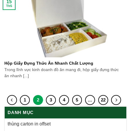
15
Th5
Hộp Giấy Đựng Thức Ăn Nhanh Chất Lượng
Trong lĩnh vực kinh doanh đồ ăn mang đi, hộp giấy đựng thức
ăn nhanh [...]
1
2
3
4
5
…
22
DANH MỤC
thùng carton in offset