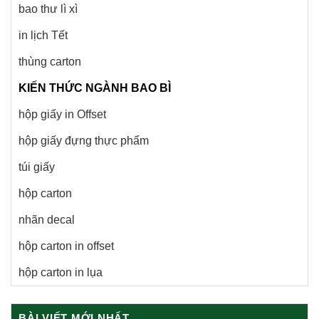
bao thư lì xì
in lịch Tết
thùng carton
KIẾN THỨC NGÀNH BAO BÌ
hộp giấy in Offset
hộp giấy đựng thực phẩm
túi giấy
hộp carton
nhãn decal
hộp carton in offset
hộp carton in lụa
BÀI VIẾT MỚI NHẤT