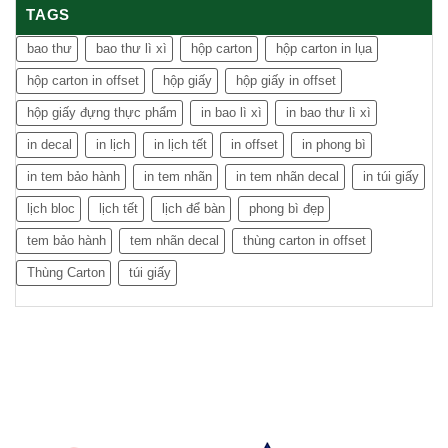
TAGS
bao thư
bao thư lì xì
hộp carton
hộp carton in lụa
hộp carton in offset
hộp giấy
hộp giấy in offset
hộp giấy đựng thực phẩm
in bao lì xì
in bao thư lì xì
in decal
in lịch
in lịch tết
in offset
in phong bì
in tem bảo hành
in tem nhãn
in tem nhãn decal
in túi giấy
lịch bloc
lịch tết
lịch để bàn
phong bì đẹp
tem bảo hành
tem nhãn decal
thùng carton in offset
Thùng Carton
túi giấy