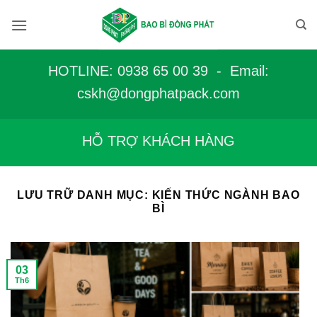
Bỏ
qua
nội
dung
HOTLINE: 0938 65 00 39 - Email:
c
skh@dongphatpack.com
HỖ TRỢ KHÁCH HÀNG
LƯU TRỮ DANH MỤC:
KIẾN THỨC NGÀNH BAO
BÌ
03
Th6