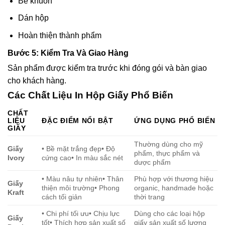
Bế khuôn
Dán hộp
Hoàn thiện thành phẩm
Bước 5: Kiểm Tra Và Giao Hàng
Sản phẩm được kiểm tra trước khi đóng gói và bàn giao
cho khách hàng.
Các Chất Liệu In Hộp Giấy Phổ Biến
CHẤT
LIỆU
ĐẶC ĐIỂM NỔI BẬT
ỨNG DỤNG PHỔ BIẾN
GIẤY
Thường dùng cho mỹ
Giấy
• Bề mặt trắng đẹp• Độ
phẩm, thực phẩm và
Ivory
cứng cao• In màu sắc nét
dược phẩm
• Màu nâu tự nhiên• Thân
Phù hợp với thương hiệu
Giấy
thiện môi trường• Phong
organic, handmade hoặc
Kraft
cách tối giản
thời trang
• Chi phí tối ưu• Chịu lực
Dùng cho các loại hộp
Giấy
tốt• Thích hợp sản xuất số
giấy sản xuất số lượng