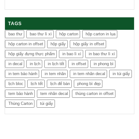
TAGS
bao thư
bao thư lì xì
hộp carton
hộp carton in lụa
hộp carton in offset
hộp giấy
hộp giấy in offset
hộp giấy đựng thực phẩm
in bao lì xì
in bao thư lì xì
in decal
in lịch
in lịch tết
in offset
in phong bì
in tem bảo hành
in tem nhãn
in tem nhãn decal
in túi giấy
lịch bloc
lịch tết
lịch để bàn
phong bì đẹp
tem bảo hành
tem nhãn decal
thùng carton in offset
Thùng Carton
túi giấy