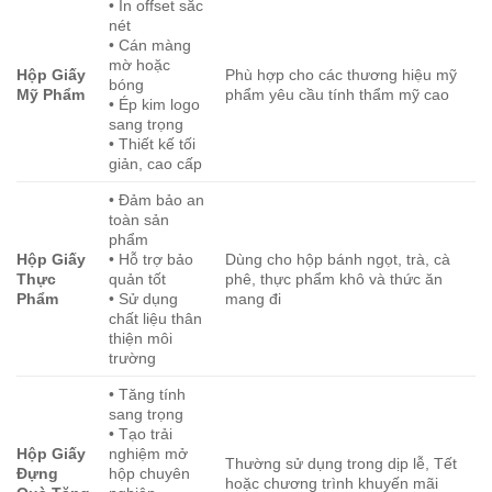
• In offset sắc
nét
• Cán màng
mờ hoặc
Hộp Giấy
Phù hợp cho các thương hiệu mỹ
bóng
Mỹ Phẩm
phẩm yêu cầu tính thẩm mỹ cao
• Ép kim logo
sang trọng
• Thiết kế tối
giản, cao cấp
• Đảm bảo an
toàn sản
phẩm
Hộp Giấy
• Hỗ trợ bảo
Dùng cho hộp bánh ngọt, trà, cà
Thực
quản tốt
phê, thực phẩm khô và thức ăn
Phẩm
• Sử dụng
mang đi
chất liệu thân
thiện môi
trường
• Tăng tính
sang trọng
• Tạo trải
Hộp Giấy
nghiệm mở
Thường sử dụng trong dịp lễ, Tết
Đựng
hộp chuyên
hoặc chương trình khuyến mãi