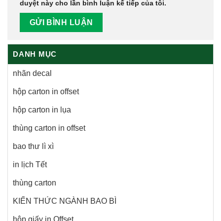
duyệt này cho lần bình luận kế tiếp của tôi.
DANH MỤC
nhãn decal
hộp carton in offset
hộp carton in lụa
thùng carton in offset
bao thư lì xì
in lịch Tết
thùng carton
KIẾN THỨC NGÀNH BAO BÌ
hộp giấy in Offset