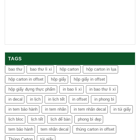
TAGS
bao thư
bao thư lì xì
hộp carton
hộp carton in lụa
hộp carton in offset
hộp giấy
hộp giấy in offset
hộp giấy đựng thực phẩm
in bao lì xì
in bao thư lì xì
in decal
in lịch
in lịch tết
in offset
in phong bì
in tem bảo hành
in tem nhãn
in tem nhãn decal
in túi giấy
lịch bloc
lịch tết
lịch để bàn
phong bì đẹp
tem bảo hành
tem nhãn decal
thùng carton in offset
Thùng Carton
túi giấy