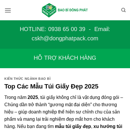
Bỏ
qua
nội
dung
HOTLINE: 0938 65 00 39 - Email:
c
skh@dongphatpack.com
HỖ TRỢ KHÁCH HÀNG
KIẾN THỨC NGÀNH BAO BÌ
Top Các Mẫu Túi Giấy Đẹp 2025
Trong năm
2025
, túi giấy không chỉ là vật dụng đóng gói –
Chúng dần trở thành “gương mặt đại diện” cho thương
hiệu – giúp doanh nghiệp thể hiện sự chỉnh chu của sản
phẩm và mang lại trải nghiệm đẹp mắt hơn cho khách
hàng.
Nếu bạn đang tìm
mẫu túi giấy đẹp
,
xu hướng túi