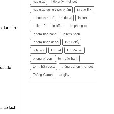
hộp giấy
hộp giấy in offset
hộp giấy đựng thực phẩm
in bao lì xì
in bao thư lì xì
in decal
in lịch
in lịch tết
in offset
in phong bì
ợc tạo nên
in tem bảo hành
in tem nhãn
in tem nhãn decal
in túi giấy
lịch bloc
lịch tết
lịch để bàn
phong bì đẹp
tem bảo hành
tem nhãn decal
thùng carton in offset
uất để
Thùng Carton
túi giấy
a có kích