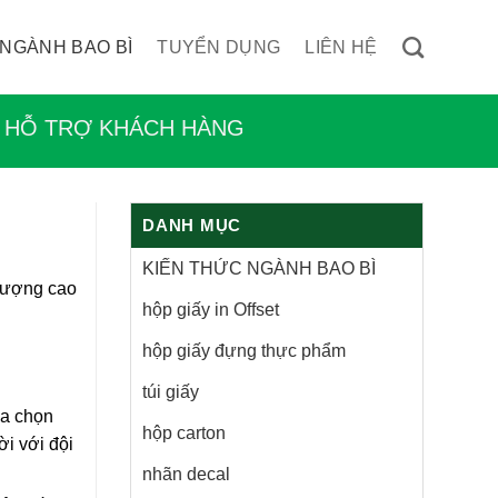
 NGÀNH BAO BÌ
TUYỂN DỤNG
LIÊN HỆ
HỖ TRỢ KHÁCH HÀNG
DANH MỤC
KIẾN THỨC NGÀNH BAO BÌ
lượng cao
hộp giấy in Offset
hộp giấy đựng thực phẩm
túi giấy
ựa chọn
hộp carton
ời với đội
nhãn decal