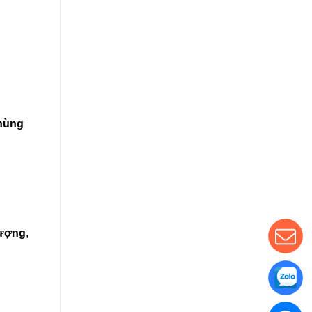
hùng
lượng
,