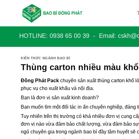
Bỏ
qua
nội
dung
HOTLINE: 0938 65 00 39 - Email: c
skh@d
KIẾN THỨC NGÀNH BAO BÌ
Thùng carton nhiều màu khổ l
Đồng Phát Pack
chuyên sản xuất thùng carton khổ lớ
phục vụ cho xuất khẩu và nội địa.
Bạn là đơn vị sản xuất kinh doanh?
Bạn muốn tìm một đối tác in ấn chuyên nghiệp, đáng tin
Tuy nhiên trên thị trường có khá nhiều đơn vị cung cấ
đơn vị nào vừa đảm bảo chất lượng, vừa đảm bảo sự
ngũ chuyên gia trong ngành bao bì đầy tâm huyết sẽ c