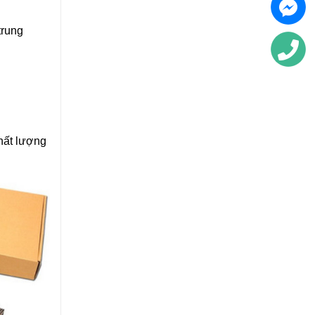
trung
hất lượng