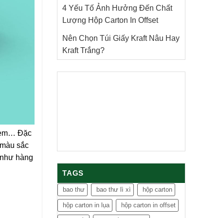
4 Yếu Tố Ảnh Hưởng Đến Chất
Lượng Hộp Carton In Offset
Nên Chọn Túi Giấy Kraft Nâu Hay
Kraft Trắng?
h tem… Đặc
i màu sắc
h như hàng
TAGS
bao thư
bao thư lì xì
hộp carton
hộp carton in lụa
hộp carton in offset