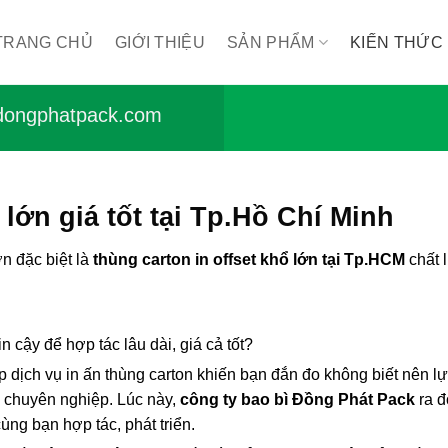
TRANG CHỦ
GIỚI THIỆU
SẢN PHẨM
KIẾN THỨC
ongphatpack.com
ớn giá tốt tại Tp.Hồ Chí Minh
n đặc biệt là
thùng carton in offset khổ lớn tại Tp.HCM
chất 
 cậy để hợp tác lâu dài, giá cả tốt?
p dịch vụ in ấn thùng carton khiến bạn đắn đo không biết nên l
 chuyên nghiệp. Lúc này,
công ty bao bì Đồng Phát Pack
ra đ
ùng bạn hợp tác, phát triển.