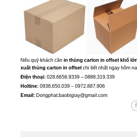
Nếu quý khách cần
in thùng carton in offset khổ l
xuất thùng carton in offset
chi tiết nhất ngay hôm n
Điện thoại:
028.6656.9339 – 0888.319.339
Holtine:
0938.650.039 – 0972.887.906
Email:
Dongphat.baobigiay@gmail.com