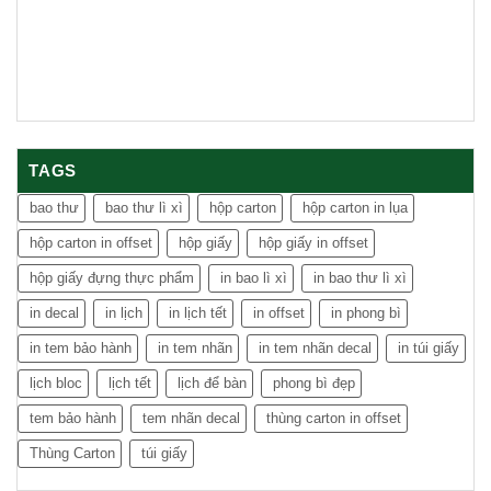
TAGS
bao thư
bao thư lì xì
hộp carton
hộp carton in lụa
hộp carton in offset
hộp giấy
hộp giấy in offset
hộp giấy đựng thực phẩm
in bao lì xì
in bao thư lì xì
in decal
in lịch
in lịch tết
in offset
in phong bì
in tem bảo hành
in tem nhãn
in tem nhãn decal
in túi giấy
lịch bloc
lịch tết
lịch để bàn
phong bì đẹp
tem bảo hành
tem nhãn decal
thùng carton in offset
Thùng Carton
túi giấy