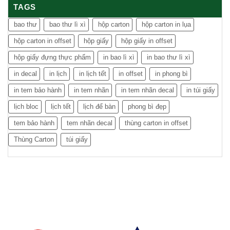
TAGS
bao thư
bao thư lì xì
hộp carton
hộp carton in lụa
hộp carton in offset
hộp giấy
hộp giấy in offset
hộp giấy đựng thực phẩm
in bao lì xì
in bao thư lì xì
in decal
in lịch
in lịch tết
in offset
in phong bì
in tem bảo hành
in tem nhãn
in tem nhãn decal
in túi giấy
lịch bloc
lịch tết
lịch để bàn
phong bì đẹp
tem bảo hành
tem nhãn decal
thùng carton in offset
Thùng Carton
túi giấy