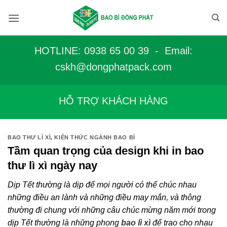
Bỏ
qua
nội
dung
HOTLINE: 0938 65 00 39 - Email:
c
skh@dongphatpack.com
HỖ TRỢ KHÁCH HÀNG
BAO THƯ LÌ XÌ
,
KIẾN THỨC NGÀNH BAO BÌ
Tầm quan trọng của design khi in bao
thư lì xì ngày nay
Dịp Tết thường là dịp để mọi người có thể chúc nhau
những điều an lành và những điều may mắn, và thông
thường đi chung với những câu chúc mừng năm mới trong
dịp Tết thường là những phong
bao lì xì
để trao cho nhau