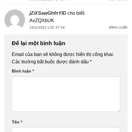
jZiXSawGhfnYID
cho biết:
AvZQXbUK
10/11/2021 LÚC 07:34
BÌNH LUẬN
Để lại một bình luận
Email của bạn sẽ không được hiển thị công khai.
Các trường bắt buộc được đánh dấu
*
Bình luận
*
Tên
*