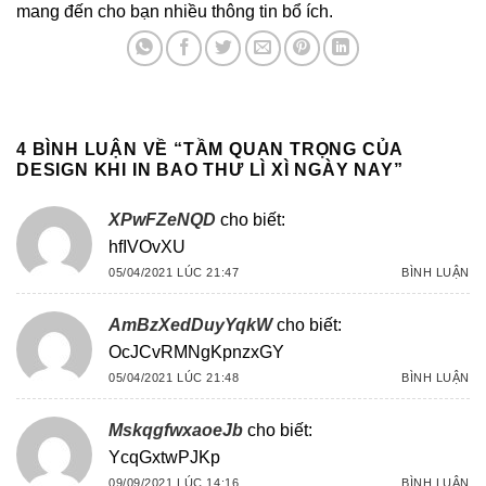
mang đến cho bạn nhiều thông tin bổ ích.
4 BÌNH LUẬN VỀ “
TẦM QUAN TRỌNG CỦA
DESIGN KHI IN BAO THƯ LÌ XÌ NGÀY NAY
”
XPwFZeNQD
cho biết:
hfIVOvXU
05/04/2021 LÚC 21:47
BÌNH LUẬN
AmBzXedDuyYqkW
cho biết:
OcJCvRMNgKpnzxGY
05/04/2021 LÚC 21:48
BÌNH LUẬN
MskqgfwxaoeJb
cho biết:
YcqGxtwPJKp
09/09/2021 LÚC 14:16
BÌNH LUẬN