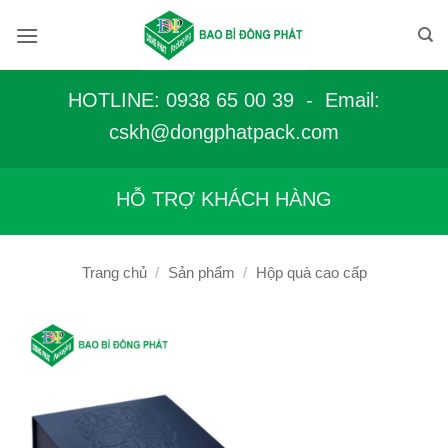
Bỏ
qua
nội
dung
HOTLINE: 0938 65 00 39 - Email:
c
skh@dongphatpack.com
HỖ TRỢ KHÁCH HÀNG
Trang chủ
/
Sản phẩm
/
Hộp quà cao cấp