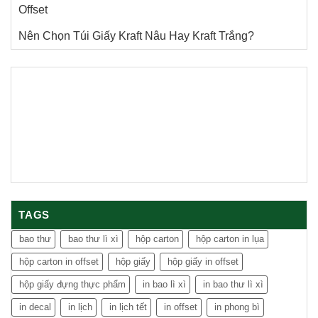
Offset
Nên Chọn Túi Giấy Kraft Nâu Hay Kraft Trắng?
TAGS
bao thư
bao thư lì xì
hộp carton
hộp carton in lụa
hộp carton in offset
hộp giấy
hộp giấy in offset
hộp giấy đựng thực phẩm
in bao lì xì
in bao thư lì xì
in decal
in lịch
in lịch tết
in offset
in phong bì