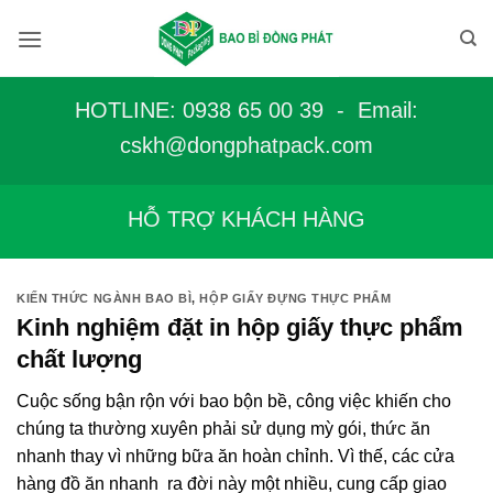
Bỏ
qua
nội
dung
HOTLINE: 0938 65 00 39 - Email:
c
skh@dongphatpack.com
HỖ TRỢ KHÁCH HÀNG
KIẾN THỨC NGÀNH BAO BÌ
,
HỘP GIẤY ĐỰNG THỰC PHẨM
Kinh nghiệm đặt in hộp giấy thực phẩm
chất lượng
Cuộc sống bận rộn với bao bộn bề, công việc khiến cho
chúng ta thường xuyên phải sử dụng mỳ gói, thức ăn
nhanh thay vì những bữa ăn hoàn chỉnh. Vì thế, các cửa
hàng đồ ăn nhanh ra đời này một nhiều, cung cấp giao