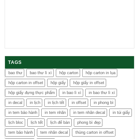
TAGS
bao thư
bao thư lì xì
hộp carton
hộp carton in lụa
hộp carton in offset
hộp giấy
hộp giấy in offset
hộp giấy đựng thực phẩm
in bao lì xì
in bao thư lì xì
in decal
in lịch
in lịch tết
in offset
in phong bì
in tem bảo hành
in tem nhãn
in tem nhãn decal
in túi giấy
lịch bloc
lịch tết
lịch để bàn
phong bì đẹp
tem bảo hành
tem nhãn decal
thùng carton in offset