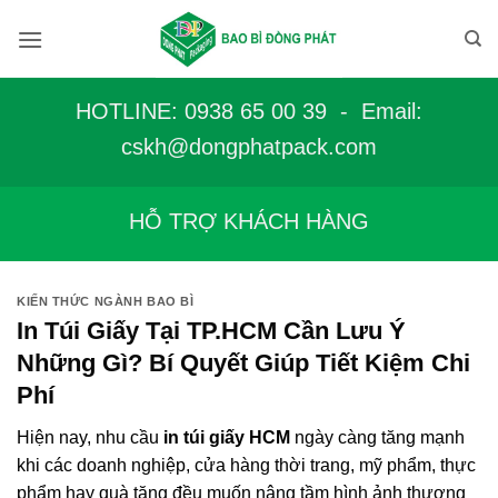
Bỏ
qua
nội
dung
HOTLINE: 0938 65 00 39 - Email:
c
skh@dongphatpack.com
HỖ TRỢ KHÁCH HÀNG
KIẾN THỨC NGÀNH BAO BÌ
In Túi Giấy Tại TP.HCM Cần Lưu Ý
Những Gì? Bí Quyết Giúp Tiết Kiệm Chi
Phí
Hiện nay, nhu cầu
in túi giấy HCM
ngày càng tăng mạnh
khi các doanh nghiệp, cửa hàng thời trang, mỹ phẩm, thực
phẩm hay quà tặng đều muốn nâng tầm hình ảnh thương