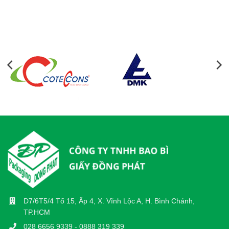
D7/6T5/4 Tổ 15, Ấp 4, X. Vĩnh Lộc A, H. Bình Chánh,
TP.HCM
028 6656 9339 - 0888 319 339