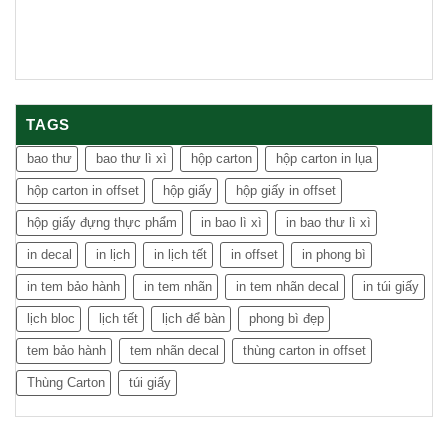
TAGS
bao thư
bao thư lì xì
hộp carton
hộp carton in lụa
hộp carton in offset
hộp giấy
hộp giấy in offset
hộp giấy đựng thực phẩm
in bao lì xì
in bao thư lì xì
in decal
in lịch
in lịch tết
in offset
in phong bì
in tem bảo hành
in tem nhãn
in tem nhãn decal
in túi giấy
lịch bloc
lịch tết
lịch để bàn
phong bì đẹp
tem bảo hành
tem nhãn decal
thùng carton in offset
Thùng Carton
túi giấy