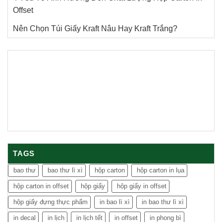
Offset
Nên Chọn Túi Giấy Kraft Nâu Hay Kraft Trắng?
TAGS
bao thư
bao thư lì xì
hộp carton
hộp carton in lụa
hộp carton in offset
hộp giấy
hộp giấy in offset
hộp giấy đựng thực phẩm
in bao lì xì
in bao thư lì xì
in decal
in lịch
in lịch tết
in offset
in phong bì