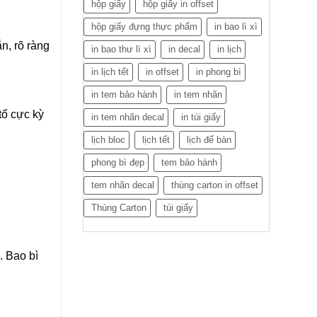
hộp giấy
hộp giấy in offset
hộp giấy đựng thực phẩm
in bao lì xì
n, rõ ràng
in bao thư lì xì
in decal
in lịch
in lịch tết
in offset
in phong bì
in tem bảo hành
in tem nhãn
tố cực kỳ
in tem nhãn decal
in túi giấy
lịch bloc
lịch tết
lịch để bàn
phong bì đẹp
tem bảo hành
tem nhãn decal
thùng carton in offset
Thùng Carton
túi giấy
. Bao bì