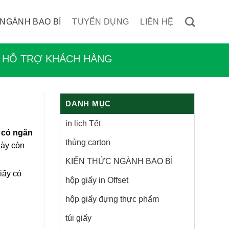
 NGÀNH BAO BÌ
TUYỂN DỤNG
LIÊN HỆ
HỖ TRỢ KHÁCH HÀNG
DANH MỤC
in lịch Tết
 có ngăn
thùng carton
này còn
KIẾN THỨC NGÀNH BAO BÌ
iấy có
hộp giấy in Offset
hộp giấy đựng thực phẩm
túi giấy