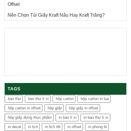
Offset
Nên Chọn Túi Giấy Kraft Nâu Hay Kraft Trắng?
TAGS
bao thư
bao thư lì xì
hộp carton
hộp carton in lụa
hộp carton in offset
hộp giấy
hộp giấy in offset
hộp giấy đựng thực phẩm
in bao lì xì
in bao thư lì xì
in decal
in lịch
in lịch tết
in offset
in phong bì