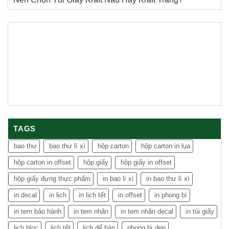
TAGS
bao thư
bao thư lì xì
hộp carton
hộp carton in lụa
hộp carton in offset
hộp giấy
hộp giấy in offset
hộp giấy đựng thực phẩm
in bao lì xì
in bao thư lì xì
in decal
in lịch
in lịch tết
in offset
in phong bì
in tem bảo hành
in tem nhãn
in tem nhãn decal
in túi giấy
lịch bloc
lịch tết
lịch để bàn
phong bì đẹp