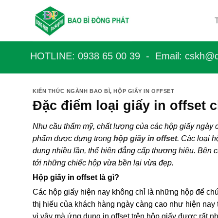
Bỏ
qua
nội
dung
HOTLINE: 0938 65 00 39 - Email: c
skh@d
KIẾN THỨC NGÀNH BAO BÌ
,
HỘP GIẤY IN OFFSET
Đặc điểm loại giấy in offset
Nhu cầu thẩm mỹ, chất lượng của các hộp giấy ngày 
phẩm được đựng trong
hộp giấy in offset
. Các loại h
dụng nhiều lần, thể hiện đẳng cấp thương hiệu. Bên cạ
tới những chiếc hộp vừa bền lại vừa đẹp.
Hộp giấy in offset là gì?
Các hộp giấy hiện nay không chỉ là những hộp để chứ
thị hiếu của khách hàng ngày càng cao như hiện nay 
vì vậy mà ứng dụng in offset trên hộp giấy được rất 