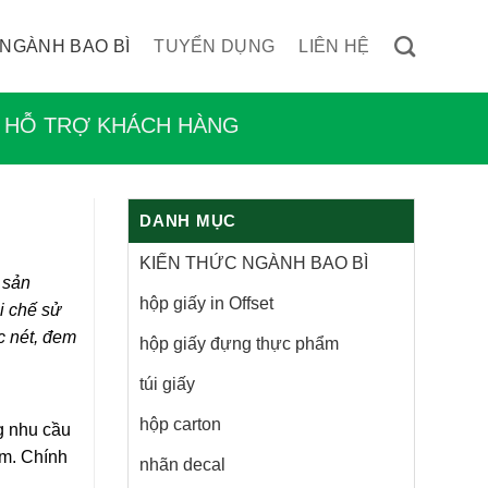
 NGÀNH BAO BÌ
TUYỂN DỤNG
LIÊN HỆ
HỖ TRỢ KHÁCH HÀNG
DANH MỤC
KIẾN THỨC NGÀNH BAO BÌ
 sản
hộp giấy in Offset
ái chế sử
c nét, đem
hộp giấy đựng thực phẩm
túi giấy
hộp carton
g nhu cầu
ẩm. Chính
nhãn decal