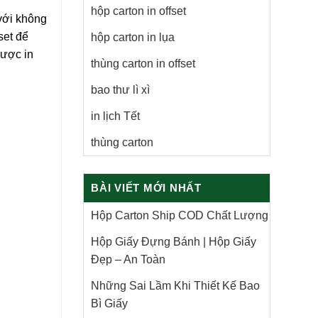
hộp carton in offset
 với không
set để
hộp carton in lụa
được in
thùng carton in offset
bao thư lì xì
in lịch Tết
thùng carton
BÀI VIẾT MỚI NHẤT
Hộp Carton Ship COD Chất Lượng
Hộp Giấy Đựng Bánh | Hộp Giấy
Đẹp – An Toàn
Những Sai Lầm Khi Thiết Kế Bao
Bì Giấy