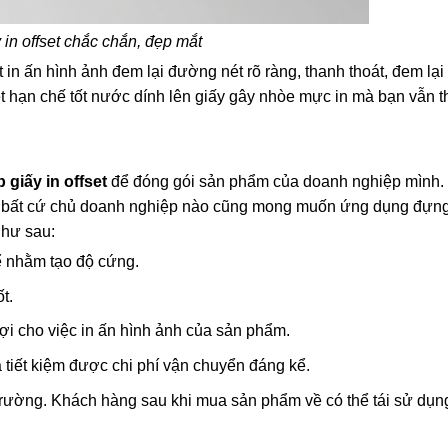
 in offset chắc chắn, đẹp mắt
ật in ấn hình ảnh đem lại đường nét rõ ràng, thanh thoát, đem lại
set hạn chế tốt nước dính lên giấy gây nhòe mực in mà bạn vẫn
 giấy in offset
để đóng gói sản phẩm của doanh nghiệp mình. 
t mà bất cứ chủ doanh nghiệp nào cũng mong muốn ứng dụng đựn
như sau:
để nhằm tạo độ cứng.
t.
ợi cho việc in ấn hình ảnh của sản phẩm.
 tiết kiệm được chi phí vận chuyển đáng kể.
 trường. Khách hàng sau khi mua sản phẩm về có thể tái sử dụ