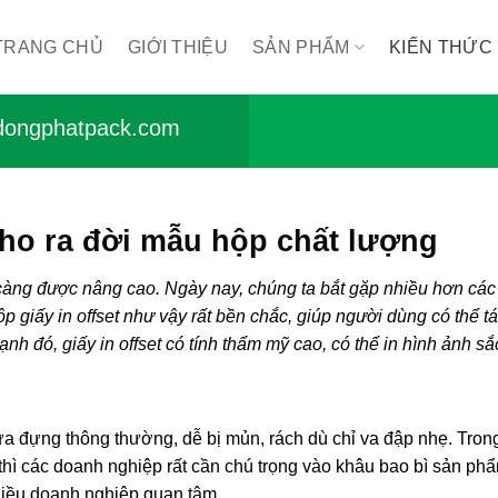
TRANG CHỦ
GIỚI THIỆU
SẢN PHẨM
KIẾN THỨC
ongphatpack.com
 cho ra đời mẫu hộp chất lượng
càng được nâng cao. Ngày nay, chúng ta bắt gặp nhiều hơn các
ộp giấy in offset như vậy rất bền chắc, giúp người dùng có thể t
nh đó, giấy in offset có tính thẩm mỹ cao, có thể in hình ảnh sắ
a đựng thông thường, dễ bị mủn, rách dù chỉ va đập nhẹ. Tron
thì các doanh nghiệp rất cần chú trọng vào khâu bao bì sản ph
nhiều doanh nghiệp quan tâm.