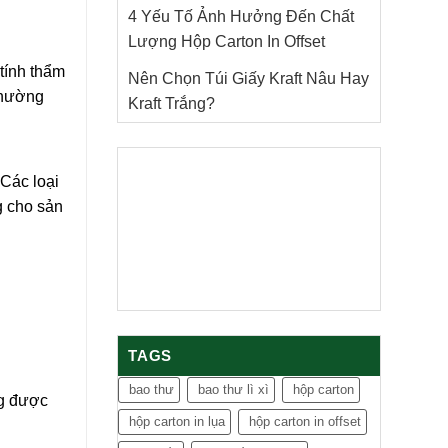
4 Yếu Tố Ảnh Hưởng Đến Chất
Lượng Hộp Carton In Offset
 tính thẩm
Nên Chọn Túi Giấy Kraft Nâu Hay
 thường
Kraft Trắng?
Các loại
g cho sản
TAGS
bao thư
bao thư lì xì
hộp carton
ng được
hộp carton in lụa
hộp carton in offset