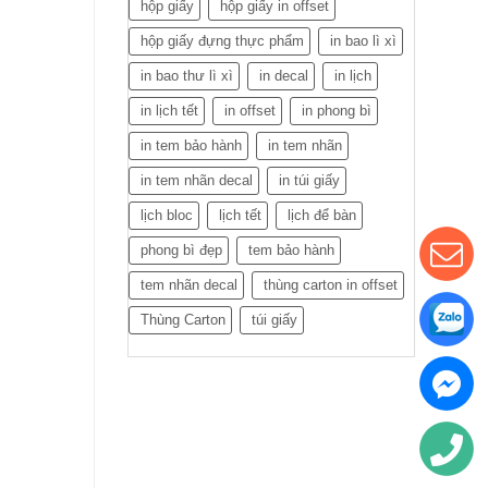
hộp giấy
hộp giấy in offset
hộp giấy đựng thực phẩm
in bao lì xì
in bao thư lì xì
in decal
in lịch
in lịch tết
in offset
in phong bì
in tem bảo hành
in tem nhãn
in tem nhãn decal
in túi giấy
lịch bloc
lịch tết
lịch để bàn
phong bì đẹp
tem bảo hành
tem nhãn decal
thùng carton in offset
Thùng Carton
túi giấy