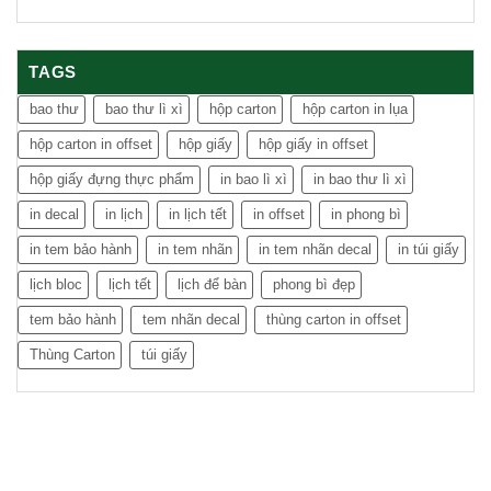
TAGS
bao thư
bao thư lì xì
hộp carton
hộp carton in lụa
hộp carton in offset
hộp giấy
hộp giấy in offset
hộp giấy đựng thực phẩm
in bao lì xì
in bao thư lì xì
in decal
in lịch
in lịch tết
in offset
in phong bì
in tem bảo hành
in tem nhãn
in tem nhãn decal
in túi giấy
lịch bloc
lịch tết
lịch để bàn
phong bì đẹp
tem bảo hành
tem nhãn decal
thùng carton in offset
Thùng Carton
túi giấy