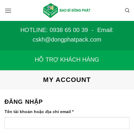
Bỏ
qua
nội
dung
HOTLINE: 0938 65 00 39 - Email:
c
skh@dongphatpack.com
HỖ TRỢ KHÁCH HÀNG
MY ACCOUNT
ĐĂNG NHẬP
Bắt
Tên tài khoản hoặc địa chỉ email
*
buộc