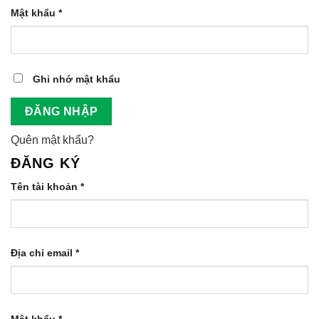
Bắt
Mật khẩu
*
buộc
Ghi nhớ mật khẩu
ĐĂNG NHẬP
Quên mật khẩu?
ĐĂNG KÝ
Bắt
Tên tài khoản
*
buộc
Bắt
Địa chỉ email
*
buộc
Bắt