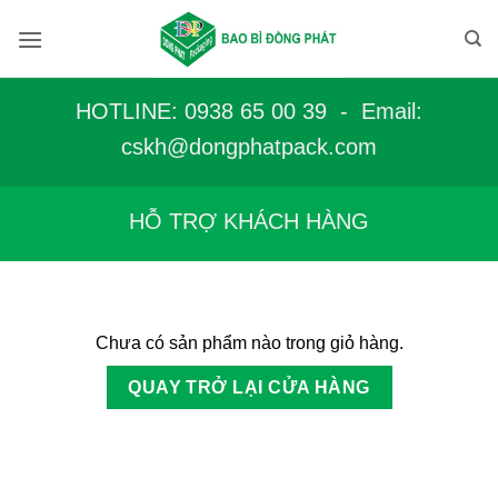
Bỏ
qua
nội
dung
HOTLINE: 0938 65 00 39 - Email:
c
skh@dongphatpack.com
HỖ TRỢ KHÁCH HÀNG
Chưa có sản phẩm nào trong giỏ hàng.
QUAY TRỞ LẠI CỬA HÀNG