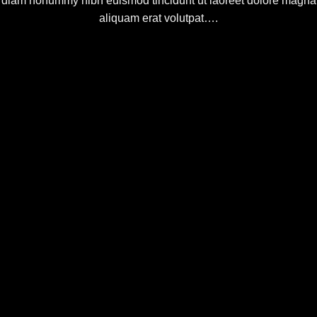
diam nonummy nibh euismod tincidunt ut laoreet dolore magna
aliquam erat volutpat….