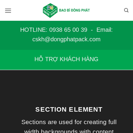
Bỏ
qua
nội
dung
HOTLINE: 0938 65 00 39 - Email:
c
skh@dongphatpack.com
HỖ TRỢ KHÁCH HÀNG
SECTION ELEMENT
Sections are used for creating full
width backgrounds with content