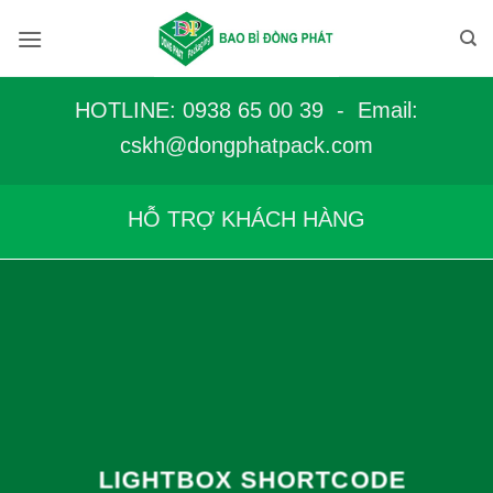
Bỏ
qua
nội
dung
HOTLINE: 0938 65 00 39 - Email:
c
skh@dongphatpack.com
HỖ TRỢ KHÁCH HÀNG
LIGHTBOX SHORTCODE