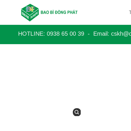
Bỏ
qua
nội
dung
HOTLINE: 0938 65 00 39 - Email: c
skh@d