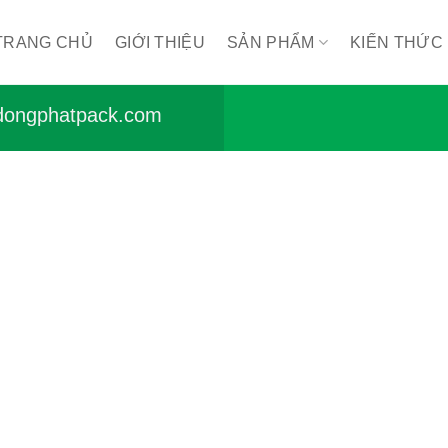
TRANG CHỦ
GIỚI THIỆU
SẢN PHẨM
KIẾN THỨC
ongphatpack.com