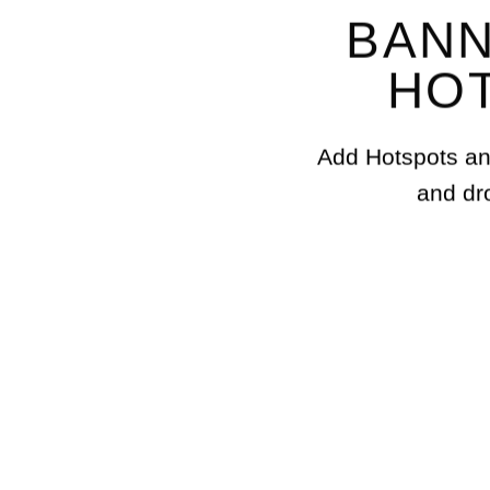
BANN
HO
Add Hotspots an
and dr