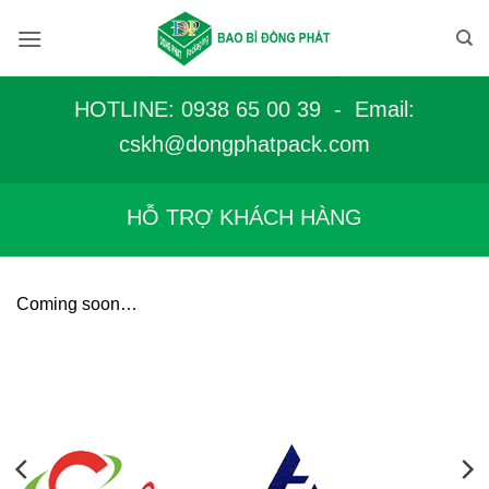
Bỏ
qua
nội
dung
HOTLINE: 0938 65 00 39 - Email:
c
skh@dongphatpack.com
HỖ TRỢ KHÁCH HÀNG
Coming soon…