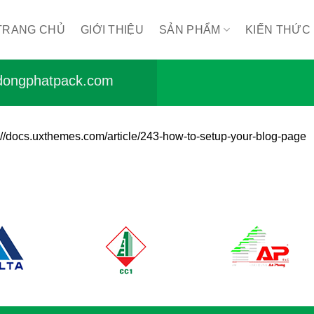
TRANG CHỦ
GIỚI THIỆU
SẢN PHẨM
KIẾN THỨC
ongphatpack.com
p://docs.uxthemes.com/article/243-how-to-setup-your-blog-page