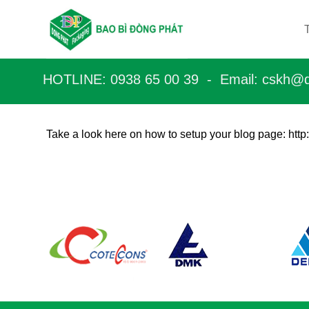
Bỏ
qua
nội
dung
HOTLINE: 0938 65 00 39 - Email: c
skh@d
Take a look here on how to setup your blog page: htt